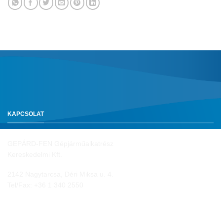
KAPCSOLAT
GEPÁRD-FEN Gépjárműalkatrész
Kereskedelmi Kft.
2142 Nagytarcsa, Déri Miksa u. 4.
Tel/Fax:
+36 1 340 2550