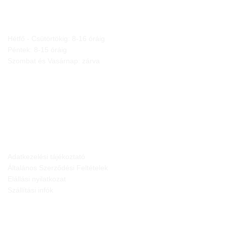
NYITVA TARTÁS
Hétfő - Csütörtökig: 8-16 óráig
Péntek: 8-15 óráig
Szombat és Vasárnap: zárva
JOGI NYILATKOZATOK
Adatkezelési tájékoztató
Általános Szerződési Feltételek
Elállási nyilatkozat
Szállítási infók