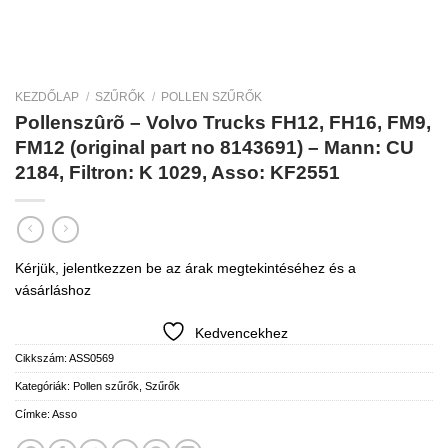
KEZDŐLAP
/
SZŰRŐK
/
POLLEN SZŰRŐK
Pollenszûrõ – Volvo Trucks FH12, FH16, FM9,
FM12 (original part no 8143691) – Mann: CU
2184, Filtron: K 1029, Asso: KF2551
Kérjük, jelentkezzen be az árak megtekintéséhez és a
vásárláshoz
Kedvencekhez
Cikkszám:
ASS0569
Kategóriák:
Pollen szűrők
,
Szűrők
Címke:
Asso