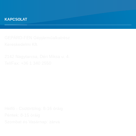
KAPCSOLAT
GEPÁRD-FEN Gépjárműalkatrész
Kereskedelmi Kft.
2142 Nagytarcsa, Déri Miksa u. 4.
Tel/Fax:
+36 1 340 2550
NYITVA TARTÁS
Hétfő - Csütörtökig: 8-16 óráig
Péntek: 8-15 óráig
Szombat és Vasárnap: zárva