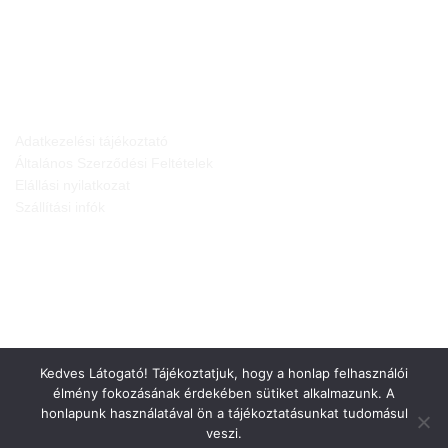
JOGI NYILATKOZATOK
Adatkezelési tájékoztató
Általános Szerződési Feltételek
Elállási nyilatkozat
Szállítási infók
Kedves Látogató! Tájékoztatjuk, hogy a honlap felhasználói
élmény fokozásának érdekében sütiket alkalmazunk. A
honlapunk használatával ön a tájékoztatásunkat tudomásul
veszi.
Weboldalt készítette: