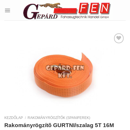
Skip
to
content
Kedvencekhez
KEZDŐLAP
/
RAKOMÁNYRÖGZÍTŐK (SPANIFEREK)
Rakományrögzítõ GURTNI/szalag 5T 16M