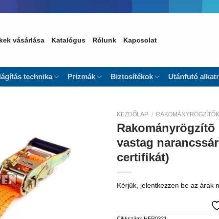
kek vásárlása
Katalógus
Rólunk
Kapcsolat
lágítás technika
Prizmák
Biztosítékok
Utánfutó alkat
KEZDŐLAP
/
RAKOMÁNYRÖGZÍTŐK 
Rakományrögzítõ 
Kedvencekhez
vastag narancssár
certifikát)
Kérjük, jelentkezzen be az árak
Cikkszám:
HER0321