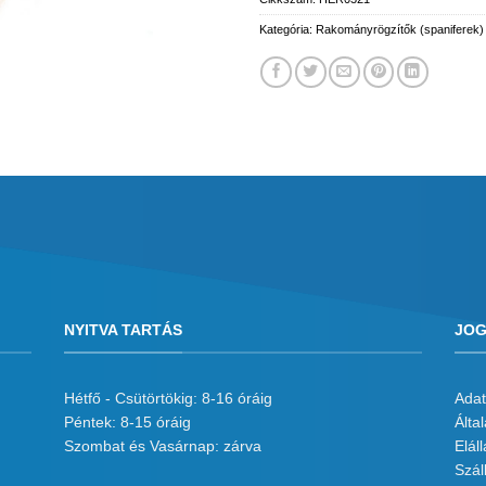
Kategória:
Rakományrögzítők (spaniferek)
NYITVA TARTÁS
JOG
Hétfő - Csütörtökig: 8-16 óráig
Adat
Péntek: 8-15 óráig
Álta
Szombat és Vasárnap: zárva
Eláll
Száll