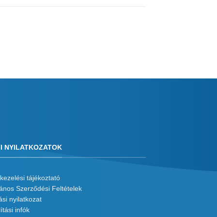
I NYILATKOZATOK
kezelési tájékoztató
lános Szerződési Feltételek
ási nyilatkozat
ítási infók