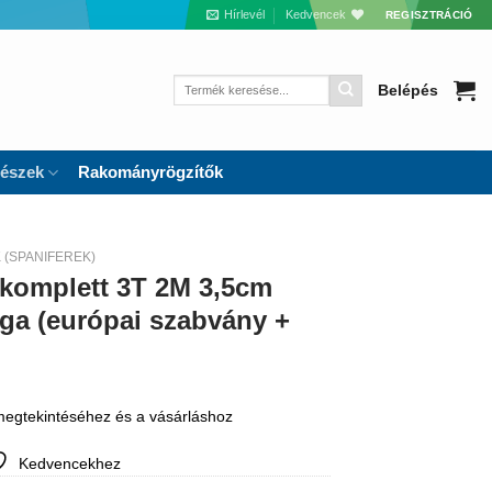
Hírlevél
Kedvencek
REGISZTRÁCIÓ
Keresés
Belépés
a
következőre:
részek
Rakományrögzítők
(SPANIFEREK)
komplett 3T 2M 3,5cm
ga (európai szabvány +
 megtekintéséhez és a vásárláshoz
Kedvencekhez