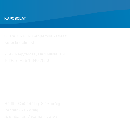
KAPCSOLAT
GEPÁRD-FEN Gépjárműalkatrész
Kereskedelmi Kft.
2142 Nagytarcsa, Déri Miksa u. 4.
Tel/Fax:
+36 1 340 2550
NYITVA TARTÁS
Hétfő - Csütörtökig: 8-16 óráig
Péntek: 8-15 óráig
Szombat és Vasárnap: zárva