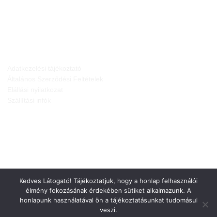
JOGI NYILATKOZATOK
Adatkezelési tájékoztató
Általános Szerződési Feltételek
Elállási nyilatkozat
Szállítási infók
Kedves Látogató! Tájékoztatjuk, hogy a honlap felhasználói
élmény fokozásának érdekében sütiket alkalmazunk. A
honlapunk használatával ön a tájékoztatásunkat tudomásul
veszi.
Weboldalt készítette: