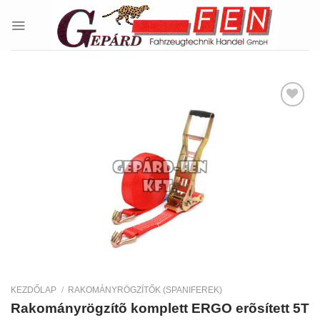
Skip
to
content
Kedvencekhez
KEZDŐLAP
/
RAKOMÁNYRÖGZÍTŐK (SPANIFEREK)
Rakományrögzítõ komplett ERGO erõsített 5T