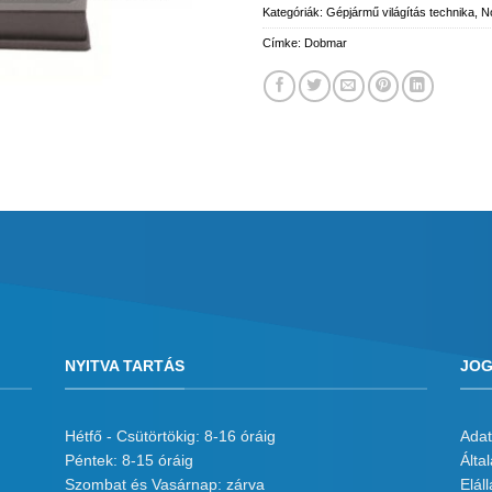
Kategóriák:
Gépjármű világítás technika
,
N
Címke:
Dobmar
NYITVA TARTÁS
JOG
Hétfő - Csütörtökig: 8-16 óráig
Adat
Péntek: 8-15 óráig
Álta
Szombat és Vasárnap: zárva
Eláll