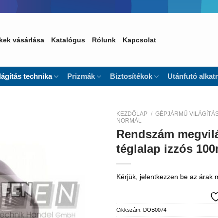
kek vásárlása
Katalógus
Rólunk
Kapcsolat
lágítás technika
Prizmák
Biztosítékok
Utánfutó alkat
KEZDŐLAP
/
GÉPJÁRMŰ VILÁGÍTÁ
NORMÁL
Rendszám megvilág
Kedvencekhez
téglalap izzós 1
Kérjük, jelentkezzen be az árak
Cikkszám:
DOB0074