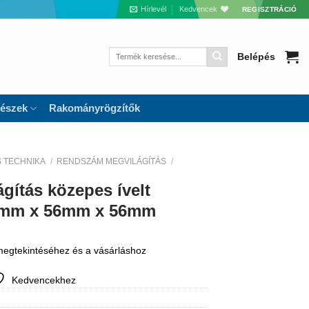
Hírlevél
Kedvencek
REGISZTRÁCIÓ
Keresés
Belépés
a
következőre:
részek
Rakományrögzítők
S TECHNIKA
/
RENDSZÁM MEGVILÁGÍTÁS
/
ítás közepes ívelt
00mm x 56mm x 56mm
 megtekintéséhez és a vásárláshoz
Kedvencekhez