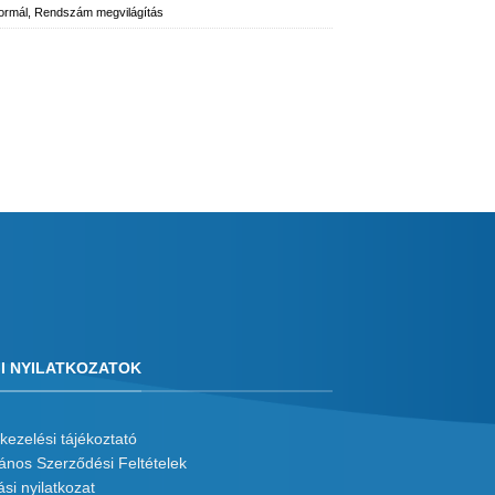
ormál
,
Rendszám megvilágítás
I NYILATKOZATOK
kezelési tájékoztató
lános Szerződési Feltételek
ási nyilatkozat