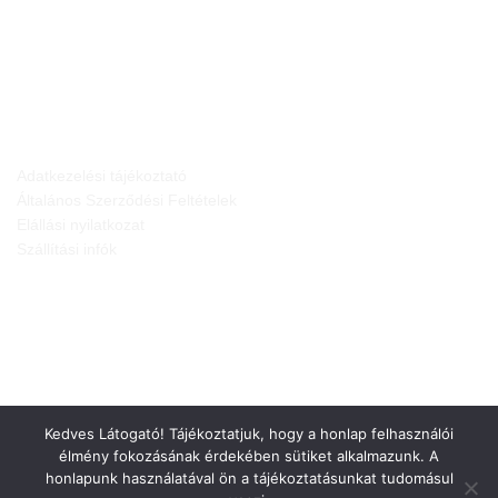
JOGI NYILATKOZATOK
Adatkezelési tájékoztató
Általános Szerződési Feltételek
Elállási nyilatkozat
Szállítási infók
Kedves Látogató! Tájékoztatjuk, hogy a honlap felhasználói
élmény fokozásának érdekében sütiket alkalmazunk. A
honlapunk használatával ön a tájékoztatásunkat tudomásul