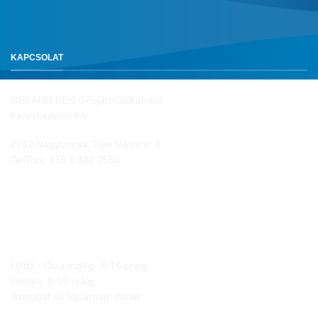
KAPCSOLAT
GEPÁRD-FEN Gépjárműalkatrész
Kereskedelmi Kft.
2142 Nagytarcsa, Déri Miksa u. 4.
Tel/Fax:
+36 1 340 2550
NYITVA TARTÁS
Hétfő - Csütörtökig: 8-16 óráig
Péntek: 8-15 óráig
Szombat és Vasárnap: zárva