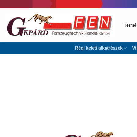
Skip
to
content
Termé
Régi keleti alkatrészek
Vi