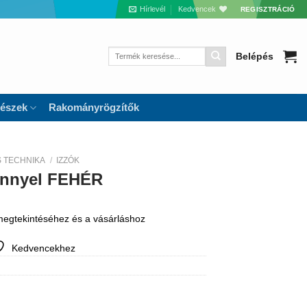
Hírlevél
Kedvencek
REGISZTRÁCIÓ
Keresés
Belépés
a
következőre:
részek
Rakományrögzítők
S TECHNIKA
/
IZZÓK
énnyel FEHÉR
 megtekintéséhez és a vásárláshoz
Kedvencekhez