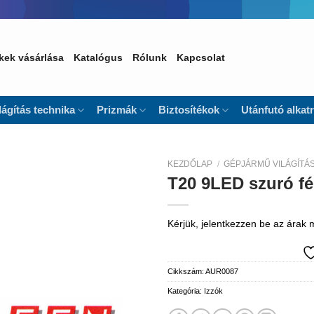
kek vásárlása
Katalógus
Rólunk
Kapcsolat
lágítás technika
Prizmák
Biztosítékok
Utánfutó alkat
KEZDŐLAP
/
GÉPJÁRMŰ VILÁGÍTÁ
T20 9LED szuró f
Kedvencekhez
Kérjük, jelentkezzen be az árak
Cikkszám:
AUR0087
Kategória:
Izzók