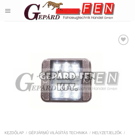
Skip
to
content
Kedvencekhez
KEZDŐLAP
/
GÉPJÁRMŰ VILÁGÍTÁS TECHNIKA
/
HELYZETJELZŐK
/