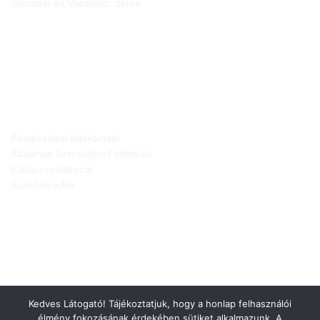
Szombat és Vasárnap: zárva
JOGI NYILATKOZATOK
Adatkezelési tájékoztató
Általános Szerződési Feltételek
Elállási nyilatkozat
Szállítási infók
Kedves Látogató! Tájékoztatjuk, hogy a honlap felhasználói
élmény fokozásának érdekében sütiket alkalmazunk. A