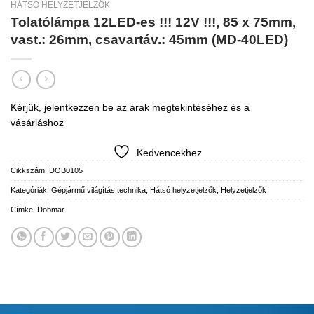
HÁTSÓ HELYZETJELZŐK
Tolatólámpa 12LED-es !!! 12V !!!, 85 x 75mm,
vast.: 26mm, csavartáv.: 45mm (MD-40LED)
Kérjük, jelentkezzen be az árak megtekintéséhez és a
vásárláshoz
Kedvencekhez
Cikkszám:
DOB0105
Kategóriák:
Gépjármű világítás technika
,
Hátsó helyzetjelzők
,
Helyzetjelzők
Címke:
Dobmar