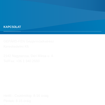
KAPCSOLAT
GEPÁRD-FEN Gépjárműalkatrész
Kereskedelmi Kft.
2142 Nagytarcsa, Déri Miksa u. 4.
Tel/Fax:
+36 1 340 2550
NYITVA TARTÁS
Hétfő - Csütörtökig: 8-16 óráig
Péntek: 8-15 óráig