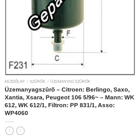
KEZDŐLAP
/
SZŰRŐK
/
ÜZEMANYAG SZŰRŐK
Üzemanyagszûrõ – Citroen: Berlingo, Saxo,
Xantia, Xsara, Peugeot 106 5/96~ – Mann: WK
612, WK 612/1, Filtron: PP 831/1, Asso:
WP4060