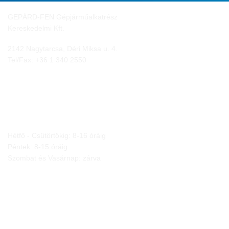
GEPÁRD-FEN Gépjárműalkatrész
Kereskedelmi Kft.
2142 Nagytarcsa, Déri Miksa u. 4.
Tel/Fax:
+36 1 340 2550
NYITVA TARTÁS
Hétfő - Csütörtökig: 8-16 óráig
Péntek: 8-15 óráig
Szombat és Vasárnap: zárva
JOGI NYILATKOZATOK