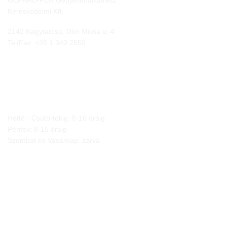
GEPÁRD-FEN Gépjárműalkatrész
Kereskedelmi Kft.
2142 Nagytarcsa, Déri Miksa u. 4.
Tel/Fax:
+36 1 340 2550
NYITVA TARTÁS
Hétfő - Csütörtökig: 8-16 óráig
Péntek: 8-15 óráig
Szombat és Vasárnap: zárva
JOGI NYILATKOZATOK