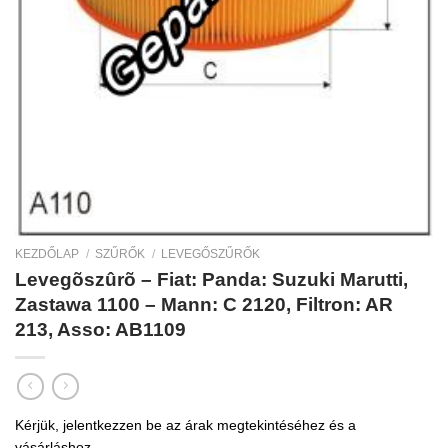
KEZDŐLAP
/
SZŰRŐK
/
LEVEGŐSZŰRŐK
Levegõszûrõ – Fiat: Panda: Suzuki Marutti,
Zastawa 1100 – Mann: C 2120, Filtron: AR
213, Asso: AB1109
Kérjük, jelentkezzen be az árak megtekintéséhez és a
vásárláshoz